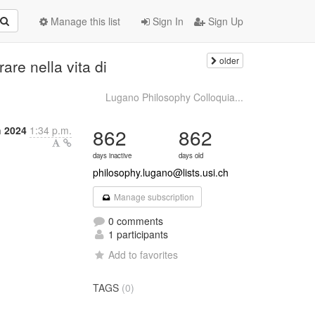
Manage this list
Sign In
Sign Up
older
rare nella vita di
Lugano Philosophy Colloquia...
h 2024
1:34 p.m.
862
862
days inactive
days old
philosophy.lugano@lists.usi.ch
Manage subscription
0 comments
1 participants
Add to favorites
TAGS
(0)