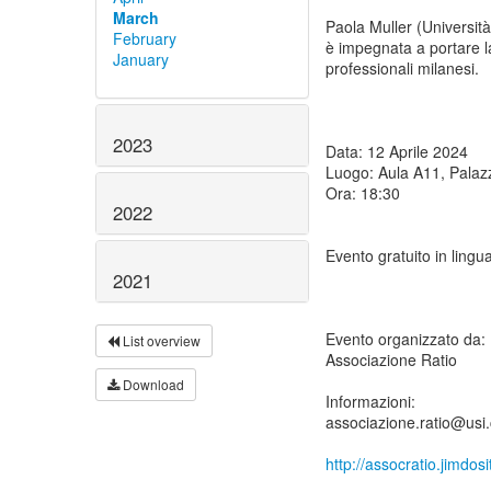
March
Paola Muller (Università
February
è impegnata a portare la
January
professionali milanesi.
2023
Data: 12 Aprile 2024
Luogo: Aula A11, Pala
Ora: 18:30
2022
Evento gratuito in lingua
2021
Evento organizzato da:
List overview
Associazione Ratio
Download
Informazioni:
associazione.ratio@usi
http://assocratio.jimdos