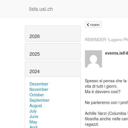
lists.usi.ch
newer
2026
REMINDER “Lugano Phil
events.isfi
2025
2024
Spesso si pensa che la f
December
vita di tutti i giorni.
November
Ma è davvero così?
October
September
Ne parleremo con i prof
August
July
Achille Varzi (Columbia
June
filosofia anche nelle ca
May
ragazzi.
April